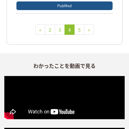
PubMed
«
2
3
4
5
»
わかったことを動画で見る