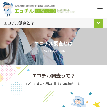
M
e
n
エコチル調査とは
u
エコチル調査とは
Eco & Child Study
エコチル調査って？
子どもの健康と環境に関する全国調査です。