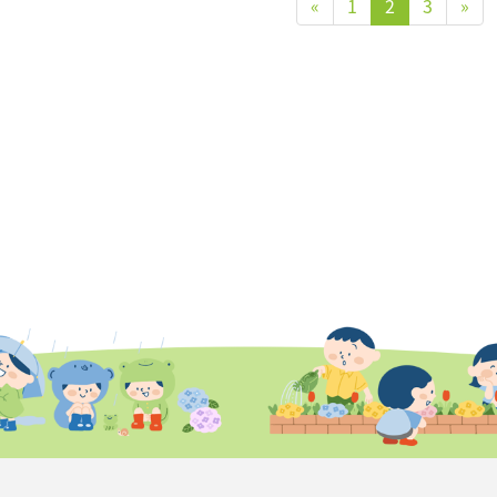
«
1
2
3
»